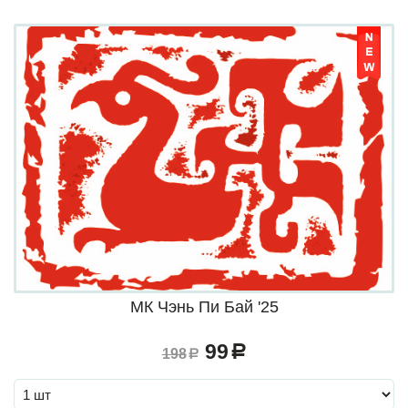
МК Чэнь Пи Бай '25
99
a
198
a