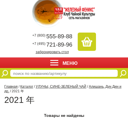
555-89-88
+7 (800)
721-89-96
+7 (495)
забронировать стол
МЕНЮ
Главная
/
Каталог
/
УЛУНЫ, СИНЕ-ЗЕЛЕНЫЙ ЧАЙ
/
Алишань, Дун Дин и
др.
/ 2021 年
2021 年
Товары не найдены