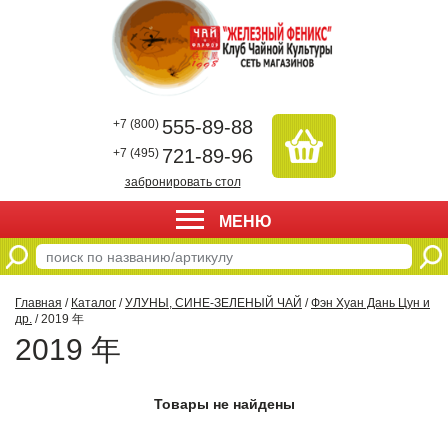
555-89-88
+7 (800)
721-89-96
+7 (495)
забронировать стол
МЕНЮ
Главная
/
Каталог
/
УЛУНЫ, СИНЕ-ЗЕЛЕНЫЙ ЧАЙ
/
Фэн Хуан Дань Цун и
др.
/ 2019 年
2019 年
Товары не найдены