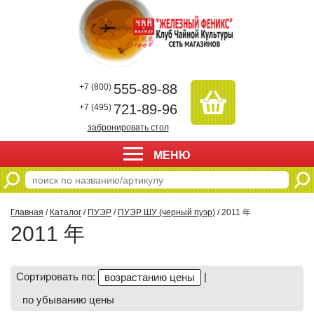
555-89-88
+7 (800)
721-89-96
+7 (495)
забронировать стол
МЕНЮ
Главная
/
Каталог
/
ПУЭР
/
ПУЭР ШУ (черный пуэр)
/ 2011 年
2011 年
Сортировать по:
|
возрастанию цены
по убыванию цены