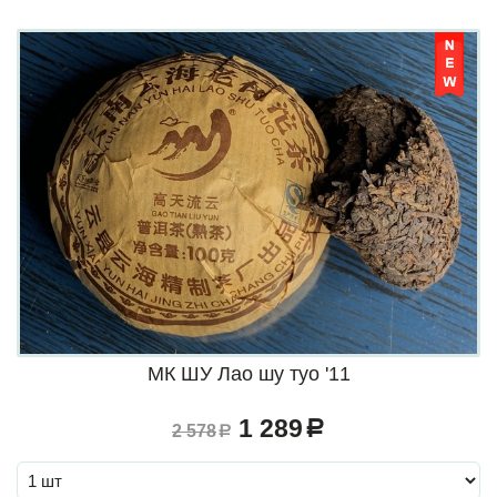
МК ШУ Лао шу туо '11
1 289
a
2 578
a