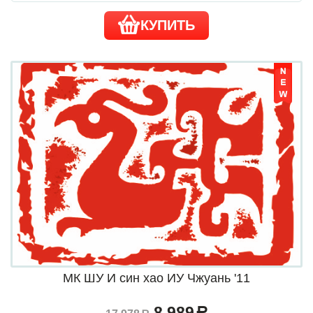
КУПИТЬ
МК ШУ И син хао ИУ Чжуань '11
8 989
a