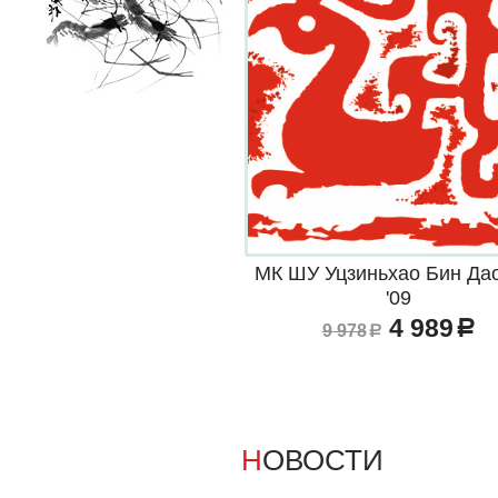
МК ШУ Уцзиньхао Бин Да
'09
4 989
a
9 978
a
НОВОСТИ