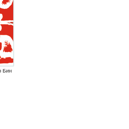
о Бин