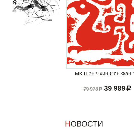
МК Шэн Чхин Сян Фан 
39 989
a
79 978
a
НОВОСТИ