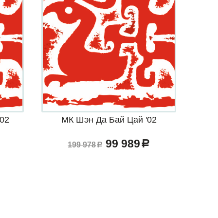
'02
МК Шэн Да Бай Цай '02
99 989
a
199 978
a